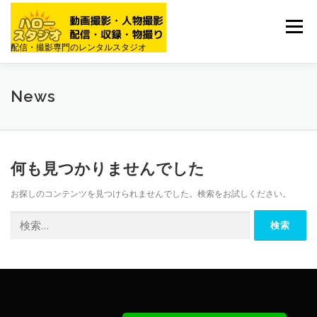
コ
ン
メニュー
テ
配信・撮影専門のレンタルスタジオ
ン
ツ
へ
予約空きカレンダー
スタジオ予約申し込み
ス
News
キ
ッ
プ
アクセス
お問い合わせ
何も見つかりませんでした
お探しのコンテンツを見つけられませんでした。検索をお試しください。
検
索: